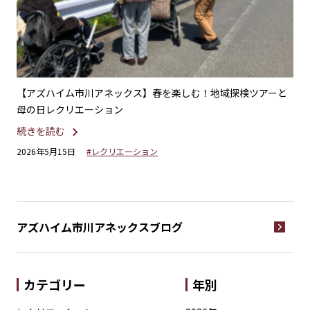
の一
【アズハイム市川アネックス】春を楽しむ！地域探検ツアーと
【
母の日レクリエーション
続
続きを読む
20
2026年5月15日
#レクリエーション
アズハイム市川アネックス
ブログ
カテゴリー
年別