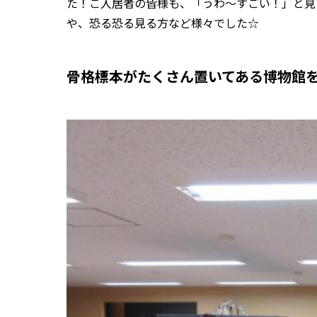
た！ご入居者の皆様も、「うわ〜すごい！」と見
や、恐る恐る見る方など様々でした☆
骨格標本がたくさん置いてある博物館