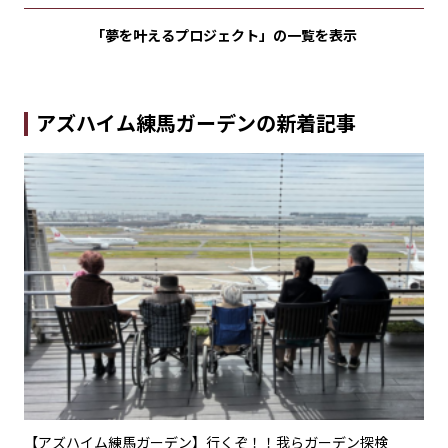
「夢を叶えるプロジェクト」の
一覧を表示
アズハイム練馬ガーデンの新着記事
楽療
【アズハイム練馬ガーデン】行くぞ！！我らガーデン探検
【