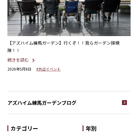
楽療
【アズハイム練馬ガーデン】行くぞ！！我らガーデン探検
【
隊！！
が
続きを読む
続
2026年5月8日
#外出イベント
20
アズハイム練馬ガーデン
ブログ
カテゴリー
年別