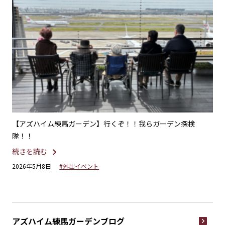
楽療
【アズハイム練馬ガーデン】行くぞ！！我らガーデン探検
【
隊！！
が
続きを読む
続
2026年5月8日
#外出イベント
20
アズハイム練馬ガーデン
ブログ