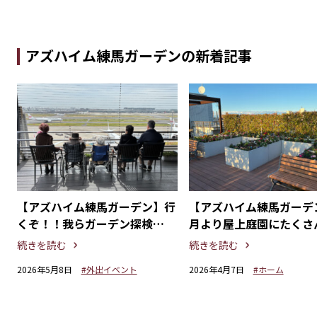
アズハイム練馬ガーデンの新着記事
〜
【アズハイム練馬ガーデン】行
【アズハイム練馬ガーデ
療
くぞ！！我らガーデン探検
月より屋上庭園にたくさ
隊！！
花が咲きました！
続きを読む
続きを読む
2026年5月8日
#外出イベント
2026年4月7日
#ホーム