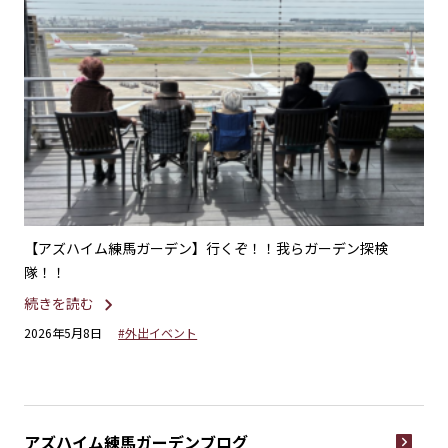
楽療
【アズハイム練馬ガーデン】行くぞ！！我らガーデン探検
【
隊！！
が
続きを読む
続
2026年5月8日
#外出イベント
20
アズハイム練馬ガーデン
ブログ