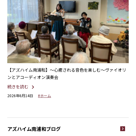
不二
【アズハイム南浦和】〜心癒される音色を楽しむ〜ヴァイオリ
【
ンとアコーディオン演奏会
ー
続きを読む
続
2026年6月14日
#ホーム
20
アズハイム南浦和
ブログ