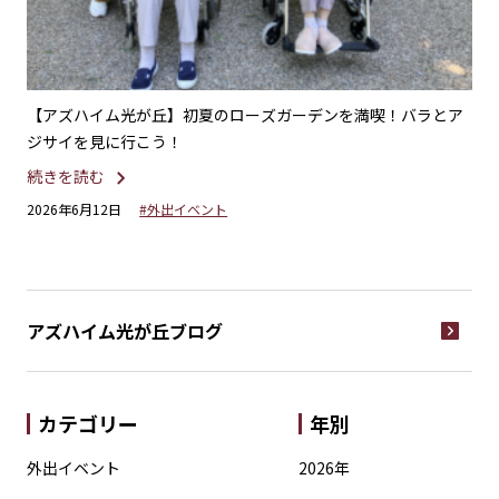
の美
【アズハイム光が丘】初夏のローズガーデンを満喫！バラとア
【
ジサイを見に行こう！
ピ
続きを読む
続
2026年6月12日
#外出イベント
20
アズハイム光が丘
ブログ
カテゴリー
年別
外出イベント
2026年