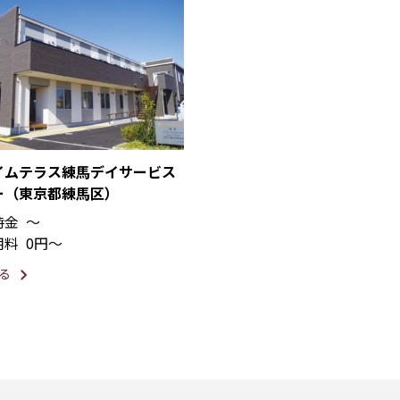
イムテラス練馬デイサービス
ー（東京都練馬区）
時金
〜
用料
0円〜
る