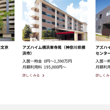
都文京
アズハイム横浜東寺尾（神奈川県横
アズハ
浜市）
センタ
入居一時金
0円〜1,590万円
入居一
月額利用料
195,000円〜
月額利
詳しくみる
詳しくみ