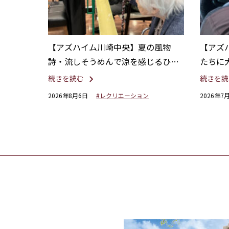
【アズハイム川崎中央】夏の風物
【アズ
詩・流しそうめんで涼を感じるひと
たちに
とき
へバス
続きを読む
続きを読
2026年8月6日
#レクリエーション
2026年7