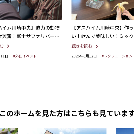
ハイム川崎中央】迫力の動物
【アズハイム川崎中央】作っ
大興奮！富士サファリパーク
い！飲んで美味しい！ミック
旅行
ース作り
む
続きを読む
月11日
#外出イベント
2026年6月12日
#レクリエーション
このホームを見た方は
こちらも見ていま