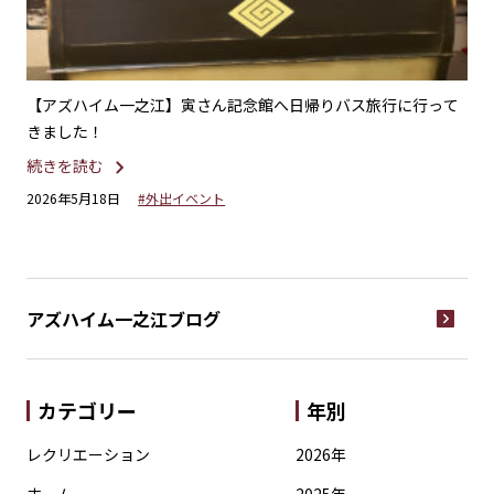
ーを
【アズハイム一之江】寅さん記念館へ日帰りバス旅行に行って
【
きました！
ト
続きを読む
続
2026年5月18日
#外出イベント
20
アズハイム一之江
ブログ
カテゴリー
年別
レクリエーション
2026年