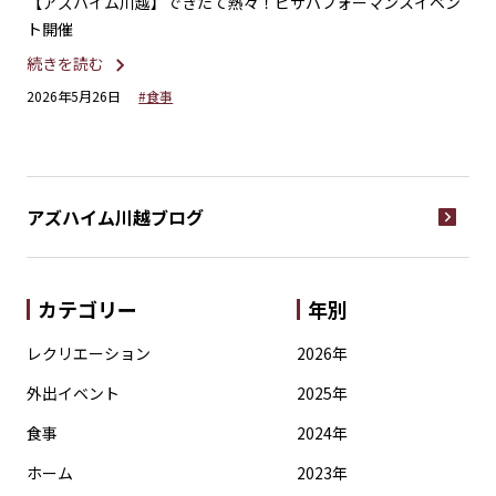
」で
【アズハイム川越】できたて熱々！ピザパフォーマンスイベン
【
ト開催
園
続きを読む
続
2026年5月26日
#食事
20
アズハイム川越
ブログ
カテゴリー
年別
レクリエーション
2026年
外出イベント
2025年
食事
2024年
ホーム
2023年