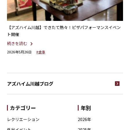
」で
【アズハイム川越】できたて熱々！ピザパフォーマンスイベン
【
ト開催
園
続きを読む
続
2026年5月26日
#食事
20
アズハイム川越
ブログ
カテゴリー
年別
レクリエーション
2026年
外出イベント
2025年