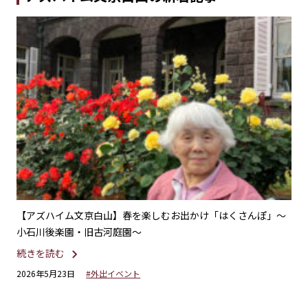
オン
【アズハイム文京白山】春を楽しむお出かけ「はくさんぽ」～
【
小石川後楽園・旧古河庭園～
を
続きを読む
続
2026年5月23日
#外出イベント
20