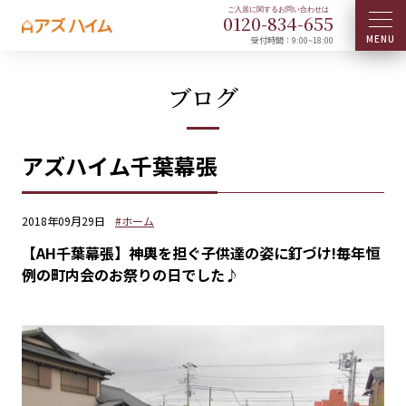
0120-
834
-
655
受付時間：9:00~18:00
ブログ
アズハイム千葉幕張
2018年09月29日
#ホーム
【AH千葉幕張】神輿を担ぐ子供達の姿に釘づけ!毎年恒
例の町内会のお祭りの日でした♪