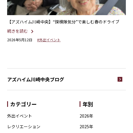
ミッ
【アズハイム川崎中央】“探検隊気分”で楽しむ春のドライブ
【
ス
続きを読む
続
2026年5月12日
#外出イベント
20
アズハイム川崎中央
ブログ
カテゴリー
年別
外出イベント
2026年
レクリエーション
2025年