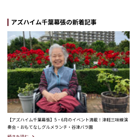
アズハイム千葉幕張の新着記事
・父
【アズハイム千葉幕張】5・6月のイベント満載！津軽三味線演
【
奏会・おもてなしグルメランチ・谷津バラ園
レ
続きを読む
続