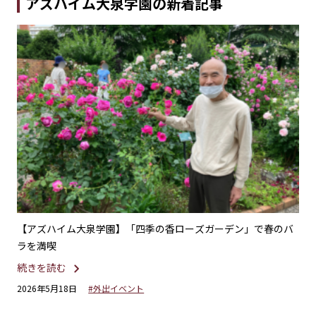
アズハイム大泉学園の新着記事
れた
【アズハイム大泉学園】「四季の香ローズガーデン」で春のバ
【
ラを満喫
続
続きを読む
20
2026年5月18日
#外出イベント