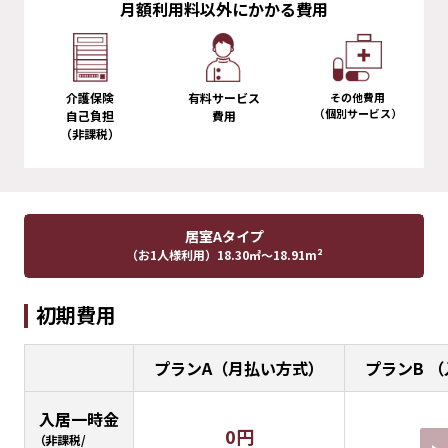
月額利用料以外にかかる費用
介護保険
有料サービス
その他費用
（個別サービス）
自己負担
費用
（非課税）
居室Aタイプ
（お1人様利用）
18.30㎡～18.91m²
初期費用
プランA（月払い方式）
プランB 
入居一時金
0円
（非課税/