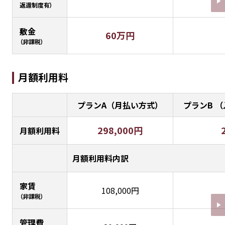
返還制度有）
敷金
60万円
（非課税）
月額利用料
プランA（月払い方式）
プランB 
298,000円
月額利用料
月額利用料内訳
家賃
108,000円
（非課税）
管理費