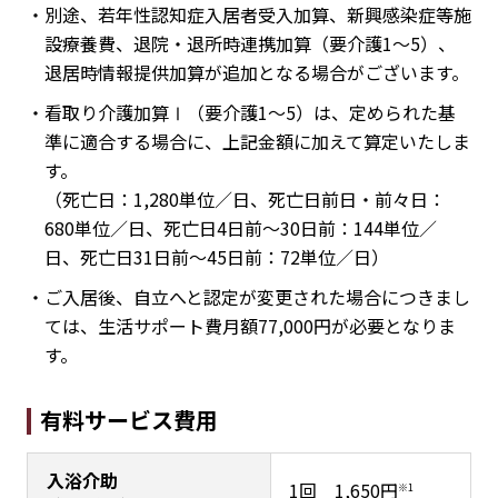
・別途、若年性認知症入居者受入加算、新興感染症等施
設療養費、退院・退所時連携加算（要介護1～5）、
退居時情報提供加算が追加となる場合がございます。
・看取り介護加算Ⅰ（要介護1～5）は、定められた基
準に適合する場合に、上記金額に加えて算定いたしま
す。
（死亡日：1,280単位／日、死亡日前日・前々日：
680単位／日、死亡日4日前～30日前：144単位／
日、死亡日31日前～45日前：72単位／日）
・ご入居後、自立へと認定が変更された場合につきまし
ては、生活サポート費月額77,000円が必要となりま
す。
有料サービス費用
入浴介助
1回 1,650円
※1