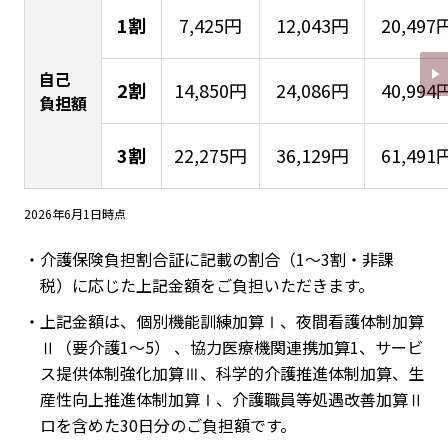
1割
7,425円
12,043円
20,497
自己
2割
14,850円
24,086円
40,994
負担額
3割
22,275円
36,129円
61,491
2026年6月1日時点
・介護保険負担割合証に記載の割合（1～3割・非課
税）に応じた上記金額をご負担いただきます。
・上記金額は、個別機能訓練加算Ⅰ、夜間看護体制加算
Ⅱ（要介護1～5） 、協力医療機関連携加算1、サービ
ス提供体制強化加算Ⅲ、科学的介護推進体制加算、生
産性向上推進体制加算Ⅰ、介護職員等処遇改善加算Ⅱ
ロを含めた30日分のご負担額です。