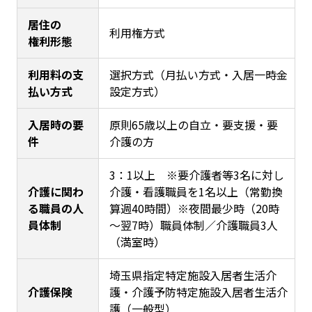
居住の
利用権方式
権利形態
利用料の支
選択方式（月払い方式・入居一時金
払い方式
設定方式）
入居時の要
原則65歳以上の自立・要支援・要
件
介護の方
3：1以上 ※要介護者等3名に対し
介護に関わ
介護・看護職員を1名以上（常勤換
る職員の人
算週40時間）※夜間最少時（20時
員体制
～翌7時）職員体制／介護職員3人
（満室時）
埼玉県指定特定施設入居者生活介
介護保険
護・介護予防特定施設入居者生活介
護（一般型）