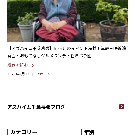
・父
【アズハイム千葉幕張】5・6月のイベント満載！津軽三味線演
【
奏会・おもてなしグルメランチ・谷津バラ園
レ
続きを読む
続
2026年6月22日
#ホーム
20
アズハイム千葉幕張
ブログ
カテゴリー
年別