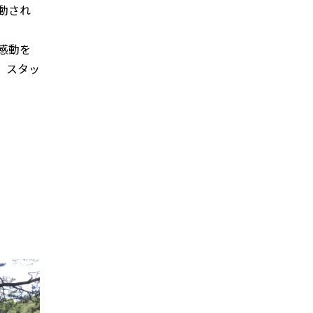
動され
感動を
、スタッ