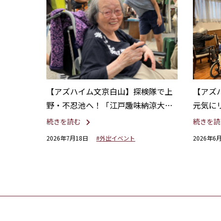
【アズハイム文京白山】探検隊で上
【アズ
野・不忍池へ！「江戸趣味納涼大会
元気に
うえの夏まつり」を満喫
ハビリ
続きを読む
続きを読
2026年7月18日
#外出イベント
2026年6