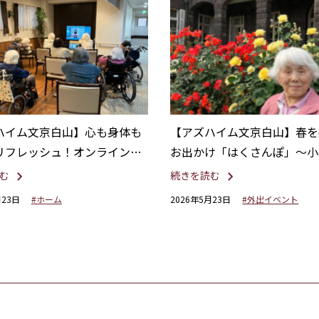
ハイム文京白山】心も身体も
【アズハイム文京白山】春を
リフレッシュ！オンラインリ
お出かけ「はくさんぽ」～小
開催
楽園・旧古河庭園～
む
続きを読む
月23日
#ホーム
2026年5月23日
#外出イベント