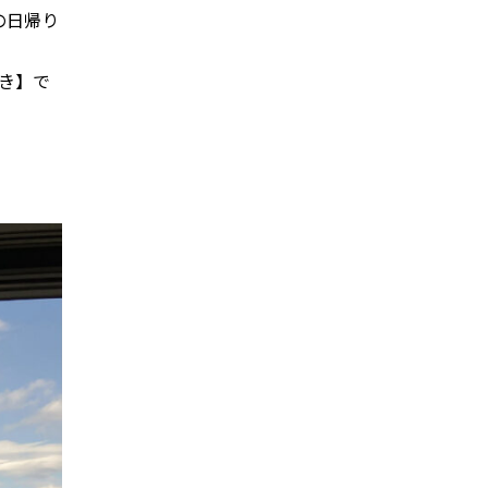
の日帰り
き】で