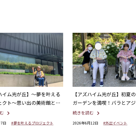
ハイム光が丘】〜夢を叶える
【アズハイム光が丘】初夏の
ェクト〜思い出の美術館と喫
ガーデンを満喫！バラとアジ
見に行こう！
む
続きを読む
月7日
#夢を叶えるプロジェクト
2026年6月12日
#外出イベント