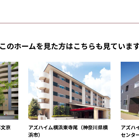
このホームを見た方は
こちらも見ていま
都文京
アズハイム横浜東寺尾（神奈川県横
アズハ
浜市）
センタ