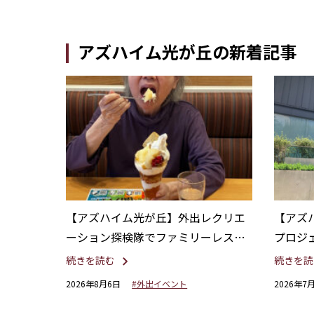
アズハイム光が丘の新着記事
【アズハイム光が丘】外出レクリエ
【アズ
ーション探検隊でファミリーレスト
プロジ
ランを満喫！
茶
続きを読む
続きを読
2026年8月6日
#外出イベント
2026年7