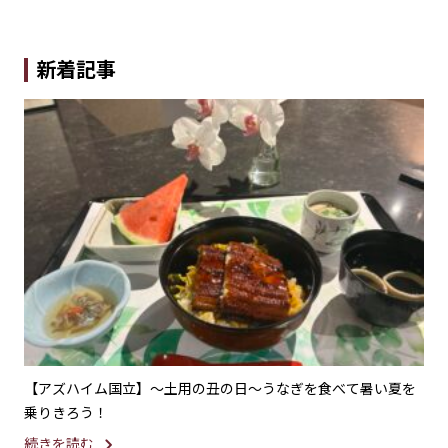
新着記事
鑑賞
【アズハイム国立】〜土用の丑の日〜うなぎを食べて暑い夏を
【
乗りきろう！
つ
続きを読む
続