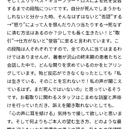
そしてエリザベス・キューブラー・ロスによる死を受容
するまでの段階についてです。自分が死んでしまうかも
しれないと分かった時、そんなはずはないと“否認”する
→“怒り”によって人を恨んだり八つ当たりする→死なず
に済む方法はあるのか？少しでも長く生きたい！と“取
引”→仕方がないと“受容”に至ると言われています。こ
の段階は人それぞれですので、全ての人に当てはまるわ
けではありませんが、著者が沢山の終末期の患者たちと
会話した中で、どんな関りを求めているのかをヒアリン
グしています。殆ど反応ができなくなったとしても「私
は生きている、そのことを忘れないで！私の声が聞こえ
ているはず。まだ死んではいないの」と思っているそう
です。お看取りに関わるスタッフはこまめな訪室と声掛
けを行っていただき、訴えを聞き取れないとしても、
「心の声に耳を傾ける」気持ちで接して欲しいと思いま
す。そして何よりもご本人の望む生き方、どのような最