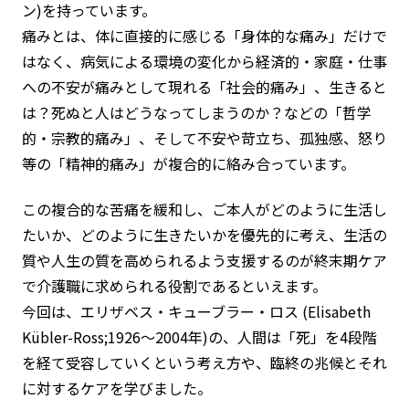
ン)
を持っています。
痛みとは、体に直接的に感じる「身体的な痛み」だけで
はなく、病気による環境の変化から経済的・家庭・仕事
への不安が痛みとして現れる「社会的痛み」、生きると
は？死ぬと人はどうなってしまうのか？などの「哲学
的・宗教的痛み」、そして不安や苛立ち、孤独感、怒り
等の「精神的痛み」が複合的に絡み合っています。
この複合的な苦痛を緩和し、ご本人がどのように生活し
たいか、どのように生きたいかを優先的に考え、生活の
質や人生の質を高められるよう支援するのが終末期ケア
で介護職に求められる役割であるといえます。
今回は、エリザベス・キューブラー・ロス (Elisabeth
Kübler-Ross;1926〜2004年)の、人間は「死」を4段階
を経て受容していくという考え方や、臨終の兆候とそれ
に対するケアを学びました。