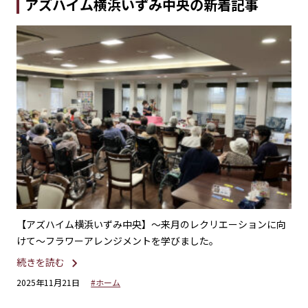
アズハイム横浜いずみ中央の新着記事
年も
【アズハイム横浜いずみ中央】〜来月のレクリエーションに向
【
けて〜フラワーアレンジメントを学びました。
「
続きを読む
続
2025年11月21日
#ホーム
20