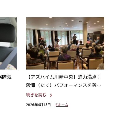
検隊気
【アズハイム川崎中央】迫力満点！
殺陣（たて）パフォーマンスを鑑賞
しました。
続きを読む
2026年4月15日
#ホーム