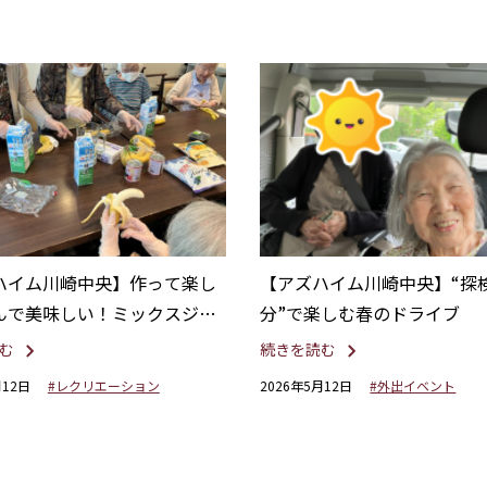
ハイム川崎中央】作って楽し
【アズハイム川崎中央】“探
んで美味しい！ミックスジュ
分”で楽しむ春のドライブ
り
む
続きを読む
月12日
#レクリエーション
2026年5月12日
#外出イベント