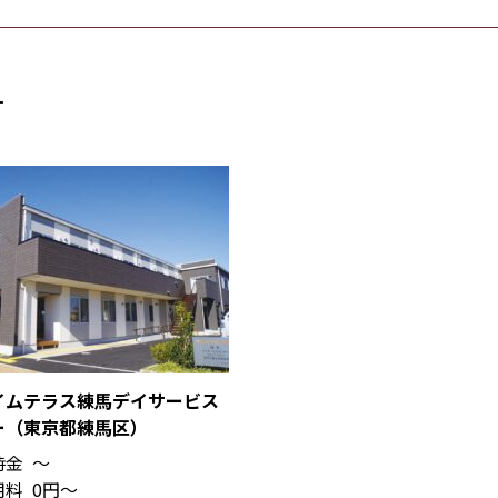
す
イムテラス練馬デイサービス
ー（東京都練馬区）
時金
〜
用料
0円〜