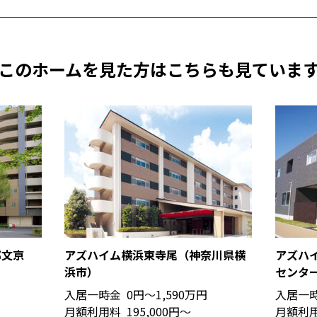
このホームを見た方は
こちらも見ていま
都文京
アズハイム横浜東寺尾（神奈川県横
アズハ
浜市）
センタ
入居一時金
0円〜1,590万円
入居一
月額利用料
195,000円〜
月額利