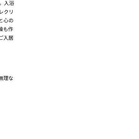
。入浴
レクリ
と心の
操も作
ご入居
無理な