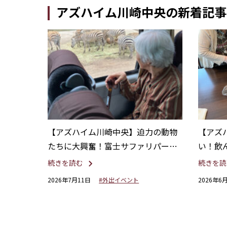
アズハイム川崎中央の新着記事
【アズハイム川崎中央】迫力の動物
【アズ
たちに大興奮！富士サファリパーク
い！飲
へバス旅行
ース作
続きを読む
続きを読
2026年7月11日
#外出イベント
2026年6