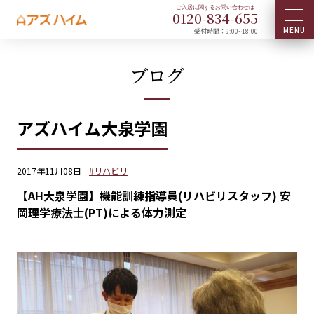
0120-
834
-
655
受付時間：9:00~18:00
ブログ
アズハイム大泉学園
2017年11月08日
#リハビリ
【AH大泉学園】機能訓練指導員(リハビリスタッフ) 安
岡理学療法士(PT)による体力測定