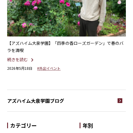
れた
【アズハイム大泉学園】「四季の香ローズガーデン」で春のバ
【
ラを満喫
続
続きを読む
20
2026年5月18日
#外出イベント
アズハイム大泉学園
ブログ
カテゴリー
年別