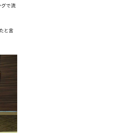
ングで流
たと言