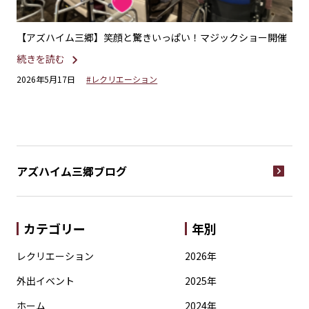
りス
【アズハイム三郷】笑顔と驚きいっぱい！マジックショー開催
【
続きを読む
続
2026年5月17日
#レクリエーション
20
アズハイム三郷
ブログ
カテゴリー
年別
レクリエーション
2026年
外出イベント
2025年
ホーム
2024年