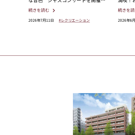
な音色 ジャズコンサートを開催し
満喫！
ました。
続きを読む
続きを読
2026年7月11日
#レクリエーション
2026年6