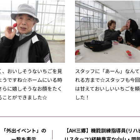
く、おいしそうないちごを見
スタッフに「あーん」なんて
ようですね☆ホームにいる時
れる方まで☆スタッフも今
さらに嬉しそうなお顔をたく
は甘えておいしいいちごを頬
ることができました☆
した！
「外出イベント」の
【AH三郷】機能訓練指導員(リハ
一覧を表示
リスタッフ)経験豊富な小山・岡