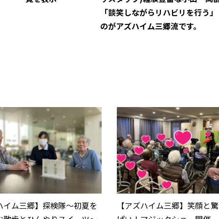
「談笑しながらリハビリを行う」
のがアズハイム三郷流です。
ハイム三郷】探検隊～初夏を
【アズハイム三郷】笑顔と驚