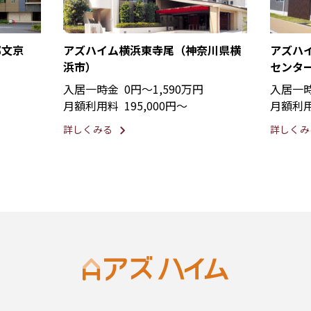
都文京
アズハイム横浜東寺尾（神奈川県横
アズハ
浜市）
センタ
入居一時金
0円〜1,590万円
入居一
月額利用料
195,000円〜
月額利
詳しくみる
詳しくみ