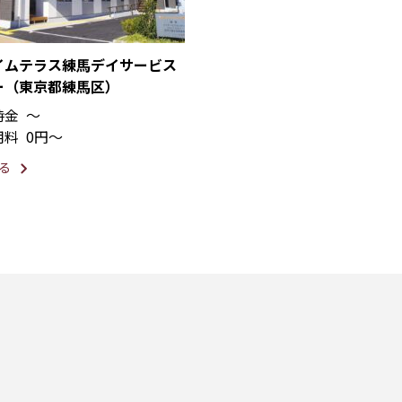
イムテラス練馬デイサービス
ー（東京都練馬区）
時金
〜
用料
0円〜
る