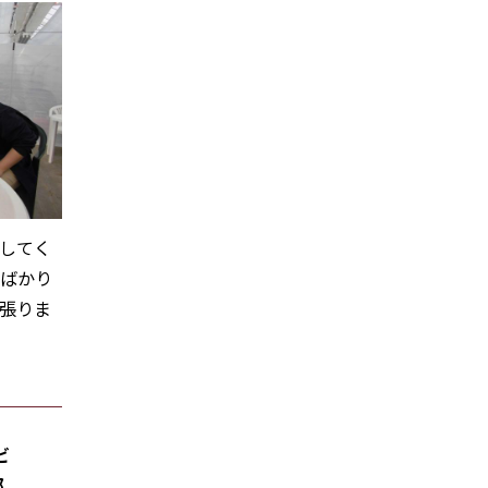
してく
回ばかり
張りま
ビ
部