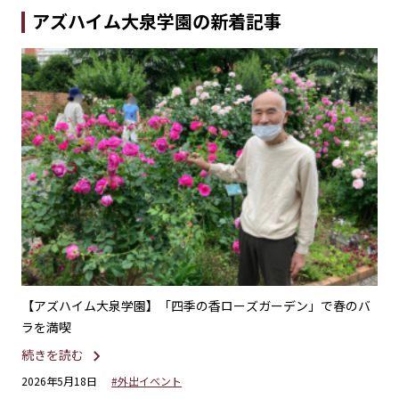
アズハイム大泉学園の新着記事
れた
【アズハイム大泉学園】「四季の香ローズガーデン」で春のバ
【
ラを満喫
続
続きを読む
20
2026年5月18日
#外出イベント