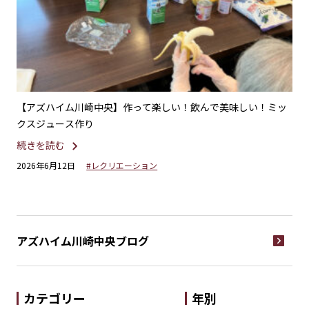
ファ
【アズハイム川崎中央】作って楽しい！飲んで美味しい！ミッ
【
クスジュース作り
続
続きを読む
20
2026年6月12日
#レクリエーション
アズハイム川崎中央
ブログ
カテゴリー
年別