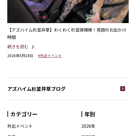
！お
【アズハイム杉並井草】わくわく杉並探検隊！笑顔のお出かけ
【
時間
続
続きを読む
20
2026年5月18日
#外出イベント
アズハイム杉並井草
ブログ
カテゴリー
年別
外出イベント
2026年