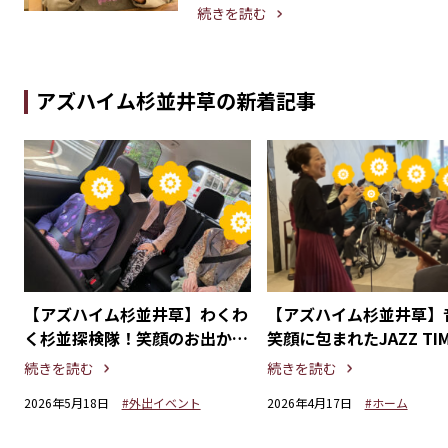
続きを読む
アズハイム杉並井草の新着記事
っ
【アズハイム杉並井草】わくわ
【アズハイム杉並井草】
お
く杉並探検隊！笑顔のお出かけ
笑顔に包まれたJAZZ TI
ト
時間
続きを読む
続きを読む
2026年5月18日
#外出イベント
2026年4月17日
#ホーム