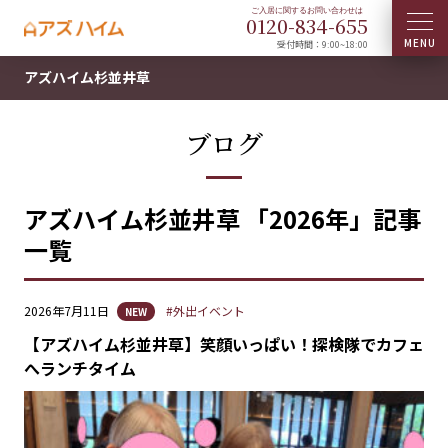
0120-
834
-
655
受付時間：9:00~18:00
アズハイム杉並井草
ブログ
アズハイム杉並井草 「2026年」記事
一覧
2026年7月11日
#外出イベント
NEW
【アズハイム杉並井草】笑顔いっぱい！探検隊でカフェ
へランチタイム