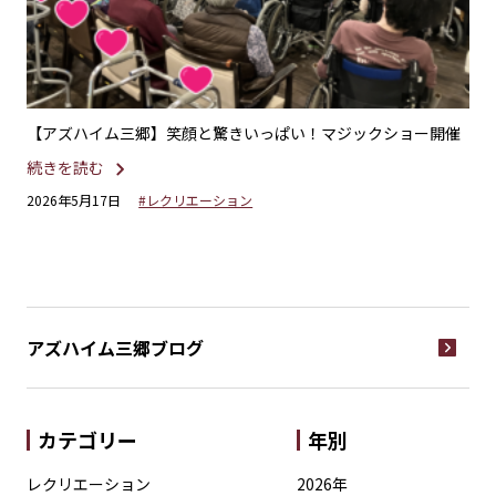
りス
【アズハイム三郷】笑顔と驚きいっぱい！マジックショー開催
【
続きを読む
続
2026年5月17日
#レクリエーション
20
アズハイム三郷
ブログ
カテゴリー
年別
レクリエーション
2026年