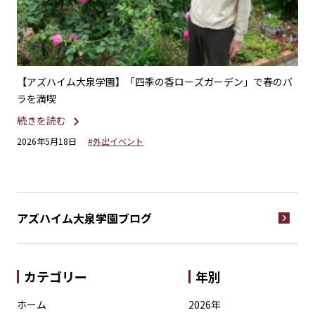
れた
【アズハイム大泉学園】「四季の香ローズガーデン」で春のバ
【
ラを満喫
続
続きを読む
20
2026年5月18日
#外出イベント
アズハイム大泉学園
ブログ
カテゴリー
年別
ホーム
2026年