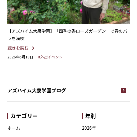
のバ
【アズハイム大泉学園】 春の公園と白子川沿いで楽しむ桜散歩
【
学
続きを読む
続
2026年4月21日
#外出イベント
20
アズハイム大泉学園
ブログ
カテゴリー
年別
ホーム
2026年