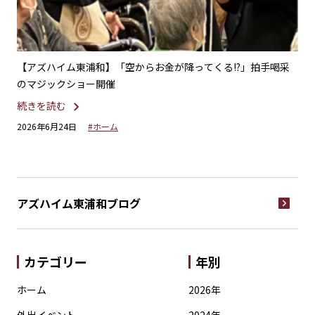
ー＆
【アズハイム東浦和】「空からお金が降ってくる!?」拍手喝采
【
のマジックショー開催
続
続きを読む
20
2026年6月24日
#ホーム
アズハイム東浦和
ブログ
カテゴリー
年別
ホーム
2026年