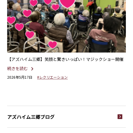
りス
【アズハイム三郷】笑顔と驚きいっぱい！マジックショー開催
【
続きを読む
続
2026年5月17日
#レクリエーション
20
アズハイム三郷
ブログ