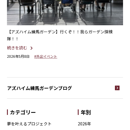
楽療
【アズハイム練馬ガーデン】行くぞ！！我らガーデン探検
【
隊！！
が
続きを読む
続
2026年5月8日
#外出イベント
20
アズハイム練馬ガーデン
ブログ
カテゴリー
年別
夢を叶えるプロジェクト
2026年