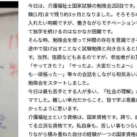
今日は、介護福祉士国家試験の勉強会2回目です
験(1月)まで残り約3ヶ月となりました。そろそろ
入れたい時期ですが、働きながらモチベーション
て独学を続けるのはなかなか困難です。
そんな時、勉強会を使って仲間の存在を意識でき
途中で投げ出すことなく試験勉強と向き合えると
す。当然、宿題などもあるのですが、参加者がお
「やってきた？」「やったよ、大変だったよ～」
も…頑張った…」等々の会話をしながら和気あい
勉強会をスタートしました。
今日は最も苦手とする人が多い、『社会の理解』
マでした。難しい単元だからこそ、皆で学ぶ意義
かったように思います。
介護福祉士という資格は、国家資格です。誇り、
てる立派な資格です。私自身も、苦しい事もつら
りながら積み重ねた自分の経験が一つの国家資格