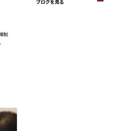
ブログを見る
障制
。