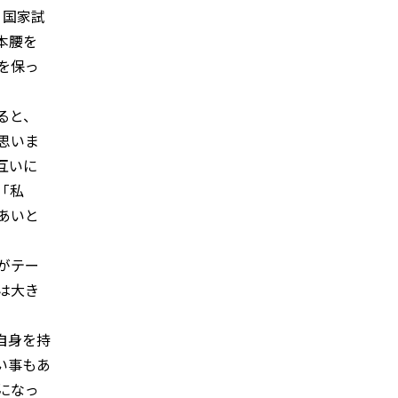
。国家試
本腰を
を保っ
ると、
思いま
互いに
「私
あいと
がテー
は大き
自身を持
い事もあ
になっ