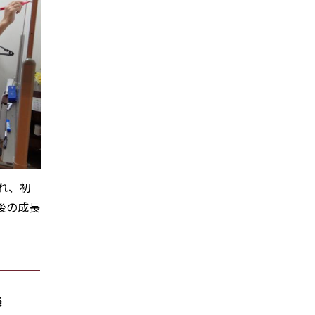
れ、初
後の成長
！
楽