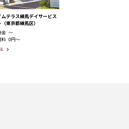
イムテラス練馬デイサービス
ー（東京都練馬区）
時金
〜
用料
0円〜
る