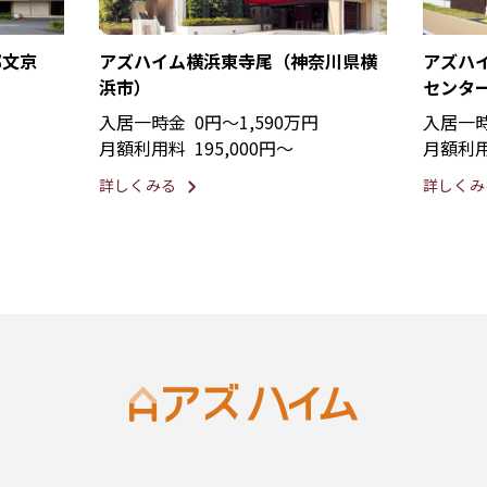
都文京
アズハイム横浜東寺尾（神奈川県横
アズハ
浜市）
センタ
入居一時金
0円〜1,590万円
入居一
月額利用料
195,000円〜
月額利
詳しくみる
詳しくみ