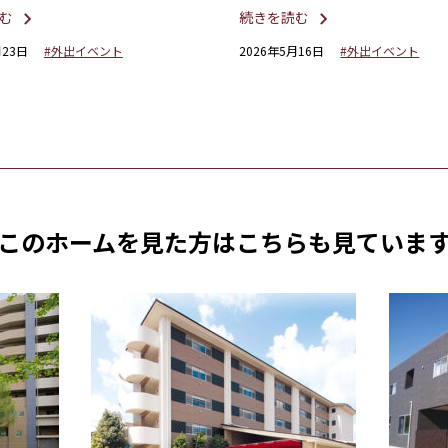
間
ーション
む
続きを読む
月23日
#外出イベント
2026年5月16日
#外出イベント
このホームを見た方は
こちらも見ていま