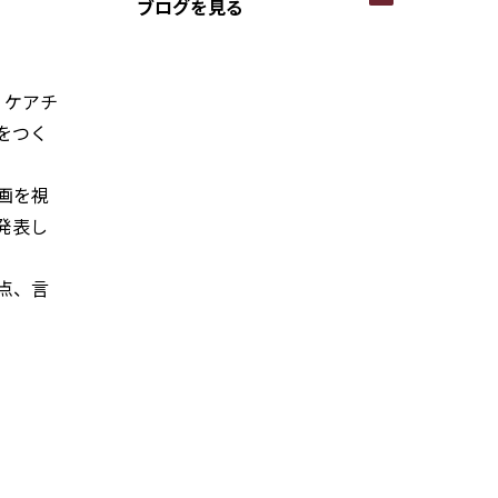
ブログを見る
、
ケアチ
をつく
画を視
発表し
点、言