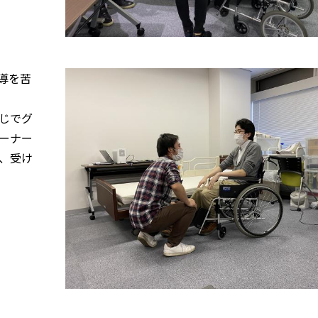
導を苦
じでグ
ーナー
、受け