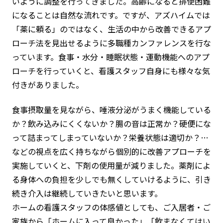
いように調整を行ってきました。高齢になると排便困難
になることは自然な流れです。ですが、アズハイムでは
「薬に頼る」のではなく、生活の中から改善できるアプ
ローチ法を見出せるように多職種カンファレンスを行な
っています。食事・水分・睡眠状態・運動機能へのアプ
ローチを行っていくと、看護スタッフ自身にも様々な気
付きがありました。
食事摂取量を見ながら、
唾液分泌がうまく機能している
か？飲み込みにくくないか？腸の音は正常か？硬便にな
って詰まってしまっていないか？栄養状態は適切か？
…
などの視点を広く持ちながら個別的に改善アプローチを
実施していくと、下剤の使用量が減りました。薬剤によ
る身体への負担を少しでも無くしていけるように、引き
続き介入は継続していきたいと思います。
ホームの看護スタッフの体感値としても、ご入居者・ご
家族から
「ホームに入って良かった」「飲まなくてはい