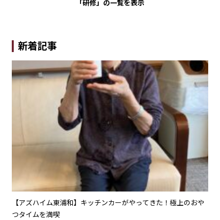
「研修」の
一覧を表示
新着記事
夏を
【アズハイム東浦和】キッチンカーがやってきた！極上のおや
【
つタイムを満喫
劇