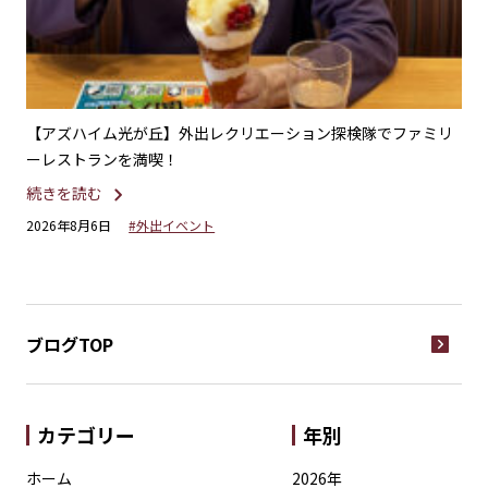
える
【アズハイム光が丘】外出レクリエーション探検隊でファミリ
【
ーレストランを満喫！
る
続きを読む
続
2026年8月6日
#外出イベント
20
ブログTOP
カテゴリー
年別
ホーム
2026年