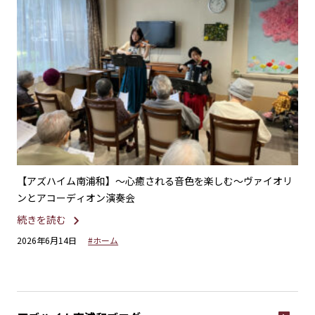
不二
【アズハイム南浦和】〜心癒される音色を楽しむ〜ヴァイオリ
【
ンとアコーディオン演奏会
ー
続きを読む
続
2026年6月14日
#ホーム
20