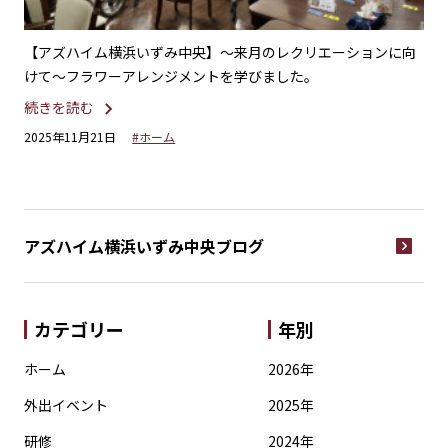
年も
【アズハイム横浜いずみ中央】〜来月のレクリエーションに向
【
けて〜フラワーアレンジメントを学びました。
「
続きを読む
続
2025年11月21日
#ホーム
20
アズハイム横浜いずみ中央
ブログ
カテゴリー
年別
ホーム
2026年
外出イベント
2025年
研修
2024年