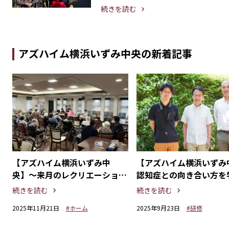
続きを読む
アズハイム横浜いずみ中央の新着記事
【アズハイム横浜いずみ中
【アズハイム横浜いずみ
今
央】〜来月のレクリエーション
認知症との向き合い方を
に向けて〜フラワーアレンジメ
「コミュニティ講座」を
続きを読む
続きを読む
ントを学びました。
ました。
2025年11月21日
#ホーム
2025年9月23日
#研修