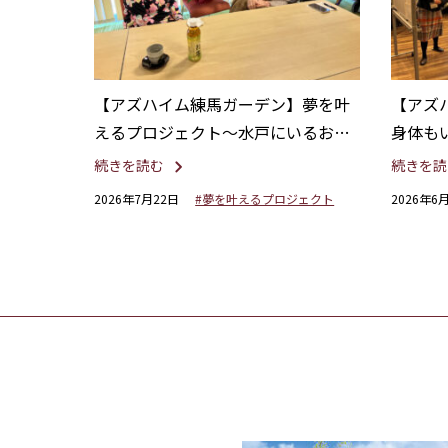
【アズハイム練馬ガーデン】夢を叶
【アズ
えるプロジェクト〜水戸にいるお姉
身体も
様に想いを馳せて〜
介！
続きを読む
続きを読
2026年7月22日
#夢を叶えるプロジェクト
2026年6