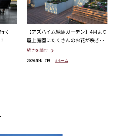
行く
【アズハイム練馬ガーデン】4月より
！
屋上庭園にたくさんのお花が咲きま
した！
続きを読む
2026年4月7日
#ホーム
す