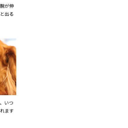
と腕が伸
然と出る
、いつ
られます