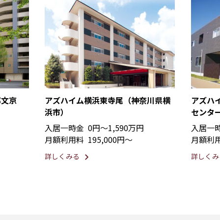
都文京
アズハイム横浜東寺尾（神奈川県横
アズハ
浜市）
センタ
入居一時金
0円〜1,590万円
入居一
月額利用料
195,000円〜
月額利
詳しくみる
詳しくみ