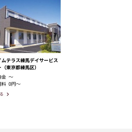
イムテラス練馬デイサービス
ー（東京都練馬区）
時金
〜
用料
0円〜
る